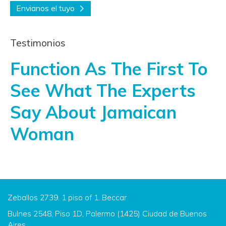
Envianos el tuyo
Testimonios
Function As The First To
See What The Experts
Say About Jamaican
Woman
Zeballos 2739. 1 piso of 1. Beccar
Bulnes 2548, Piso 1D, Palermo (1425) Ciudad de Buenos
Aires.