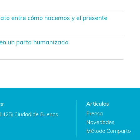
lato entre cómo nacemos y el presente
gen un parto humanizado
Artículos
ar
Prensa
(1425) Ciudad de Buenos
Novedades
Método Comparto