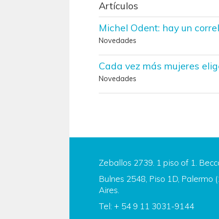
Artículos
Michel Odent: hay un corre
Novedades
Cada vez más mujeres eli
Novedades
Zeballos 2739. 1 piso of 1. Becc
Bulnes 2548, Piso 1D, Palermo 
Aires.
Tel: + 54 9 11 3031-9144